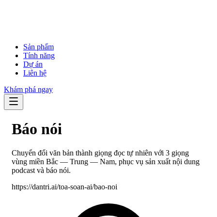
Sản phẩm
Tính năng
Dự án
Liên hệ
Khám phá ngay
Báo nói
Chuyển đổi văn bản thành giọng đọc tự nhiên với 3 giọng
vùng miền Bắc — Trung — Nam, phục vụ sản xuất nội dung
podcast và báo nói.
https://dantri.ai/toa-soan-ai/bao-noi