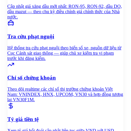
Cập nhật giá xăng dầu mới nhất: RON-95, RON-92, dầu DO,
dầu mazut — theo chu kỳ điều chỉnh giá chính thức của Nhà
nước.
Tra cứu phạt nguội
Hệ thống tra cứu phạt nguội theo biển số xe, nguồn dữ liệu từ
Cục Cảnh sát giao thông — giúp chủ xe kiểm tra vi phạm
trước khi đăng kiểm.
Chỉ số chứng khoán
Theo dõi realtime các chỉ số thị trường chứng khoán Việt
Nam: VNINDEX, HNX, UPCOM, VN30 và hợp đồng tương
lai VN30F1M.
Tỷ giá tiền tệ
Xem tỷ giá hối đoái cập nhật liên tục giữa VND với USD,