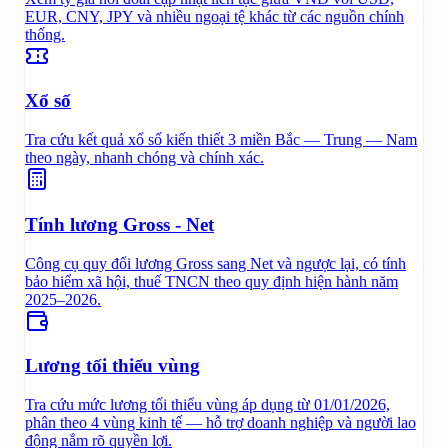
EUR, CNY, JPY và nhiều ngoại tệ khác từ các nguồn chính
thống.
Xổ số
Tra cứu kết quả xổ số kiến thiết 3 miền Bắc — Trung — Nam
theo ngày, nhanh chóng và chính xác.
Tính lương Gross - Net
Công cụ quy đổi lương Gross sang Net và ngược lại, có tính
bảo hiểm xã hội, thuế TNCN theo quy định hiện hành năm
2025–2026.
Lương tối thiểu vùng
Tra cứu mức lương tối thiểu vùng áp dụng từ 01/01/2026,
phân theo 4 vùng kinh tế — hỗ trợ doanh nghiệp và người lao
động nắm rõ quyền lợi.