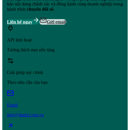
bảo nội dung chính xác và đồng hành cùng doanh nghiệp trong
hành trình
chuyển đổi số
.
Liên hệ ngay
Gửi email
API linh hoạt
Tương thích mọi nền tảng
Giải pháp tuỳ chỉnh
Theo nhu cầu của bạn
Email
info@dantri.com.vn