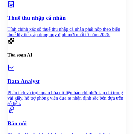
Thuế thu nhập cá nhân
Tính chính xác số thuế thu nhập cá nhân phải nộp theo biểu
thuế lũy tiến, áp dụng quy định mới nhất từ năm 2026.
Tòa soạn AI
Data Analyst
Phân tích và trực quan hóa dữ liệu báo chí phức tạp chỉ trong
vài giây, hỗ trợ phóng viên đưa ra nhận định sắc bén dựa trên
số liệu.
Báo nói