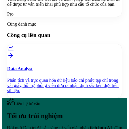
để được tư vấn triển khai phù hợp nhu cầu tổ chức của bạn.
Pro
Cùng danh mục
Công cụ liên quan
Data Analyst
Phân tích và trực quan hóa dữ liệu báo chí phức tạp chỉ trong
vài giây, hỗ trợ phóng viên đưa ra nhận định sắc bén dựa trên
số liệu.
Liên hệ tư vấn
Tối ưu trải nghiệm
Đội ngũ Dân trí AI sẵn sàng tư vấn giải pháp
tích hợp AI
, đảm