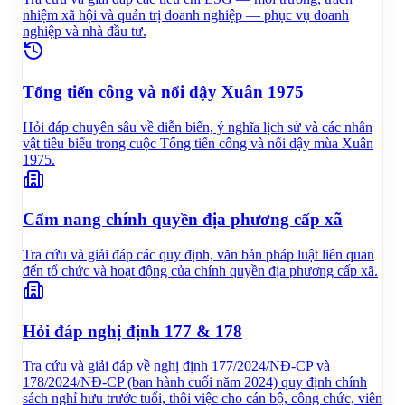
nhiệm xã hội và quản trị doanh nghiệp — phục vụ doanh
nghiệp và nhà đầu tư.
Tổng tiến công và nổi dậy Xuân 1975
Hỏi đáp chuyên sâu về diễn biến, ý nghĩa lịch sử và các nhân
vật tiêu biểu trong cuộc Tổng tiến công và nổi dậy mùa Xuân
1975.
Cẩm nang chính quyền địa phương cấp xã
Tra cứu và giải đáp các quy định, văn bản pháp luật liên quan
đến tổ chức và hoạt động của chính quyền địa phương cấp xã.
Hỏi đáp nghị định 177 & 178
Tra cứu và giải đáp về nghị định 177/2024/NĐ-CP và
178/2024/NĐ-CP (ban hành cuối năm 2024) quy định chính
sách nghỉ hưu trước tuổi, thôi việc cho cán bộ, công chức, viên