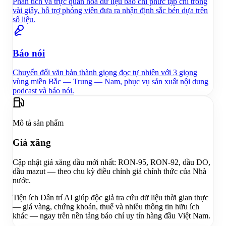
Phân tích và trực quan hóa dữ liệu báo chí phức tạp chỉ trong
vài giây, hỗ trợ phóng viên đưa ra nhận định sắc bén dựa trên
số liệu.
Báo nói
Chuyển đổi văn bản thành giọng đọc tự nhiên với 3 giọng
vùng miền Bắc — Trung — Nam, phục vụ sản xuất nội dung
podcast và báo nói.
Mô tả sản phẩm
Giá xăng
Cập nhật giá xăng dầu mới nhất: RON-95, RON-92, dầu DO,
dầu mazut — theo chu kỳ điều chỉnh giá chính thức của Nhà
nước.
Tiện ích Dân trí AI giúp độc giả tra cứu dữ liệu thời gian thực
— giá vàng, chứng khoán, thuế và nhiều thông tin hữu ích
khác — ngay trên nền tảng báo chí uy tín hàng đầu Việt Nam.