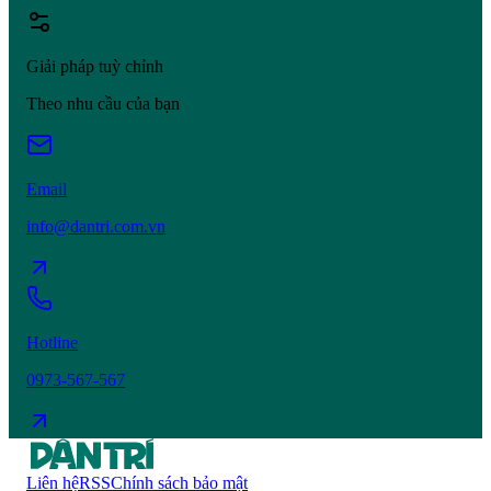
Giải pháp tuỳ chỉnh
Theo nhu cầu của bạn
Email
info@dantri.com.vn
Hotline
0973-567-567
Liên hệ
RSS
Chính sách bảo mật