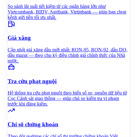
So sánh lãi suất tiết kiệm từ các ngân hàng lớn như
Vietcombank, BIDV, Agribank, Vietinbank — giúp bạn chọn
kênh gửi tiền tối ưu nhất.
Giá xăng
Cập nhật giá xăng dầu mới nhất: RON-95, RON-92, dầu DO,
dầu mazut — theo chu kỳ điều chỉnh giá chính thức của Nhà
nước.
Tra cứu phạt nguội
Hệ thống tra cứu phạt nguội theo biển số xe, nguồn dữ liệu từ
Cục Cảnh sát giao thông — giúp chủ xe kiểm tra vi phạm
trước khi đăng kiểm.
Chỉ số chứng khoán
Theo dõi realtime các chỉ số thị trường chứng khoán Việt