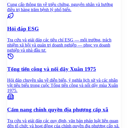
Cung cấp thông tin về triệu chứng, nguyên nhân và hướng
điều trị hàng trăm bệnh lý phổ biến.
Hỏi đáp ESG
Tra cứu và giải đáp các tiêu chí ESG — môi trường, trách
nhiệm xã hội và quản trị doanh nghiệp — phục vụ doanh
nghiệp và nhà đầu tư.
Tổng tiến công và nổi dậy Xuân 1975
Hỏi đáp chuyên sâu về diễn biến, ý nghĩa lịch sử và các nhân
vật tiêu biểu trong cuộc Tổng tiến công và nổi dậy mùa Xuân
1975.
Cẩm nang chính quyền địa phương cấp xã
Tra cứu và giải đáp các quy định, văn bản pháp luật liên quan
đến tổ chức và hoạt động của chính quyền địa phương cấp xã.