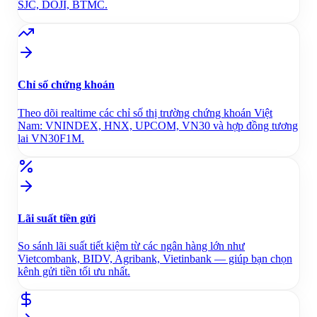
SJC, DOJI, BTMC.
Chỉ số chứng khoán
Theo dõi realtime các chỉ số thị trường chứng khoán Việt
Nam: VNINDEX, HNX, UPCOM, VN30 và hợp đồng tương
lai VN30F1M.
Lãi suất tiền gửi
So sánh lãi suất tiết kiệm từ các ngân hàng lớn như
Vietcombank, BIDV, Agribank, Vietinbank — giúp bạn chọn
kênh gửi tiền tối ưu nhất.