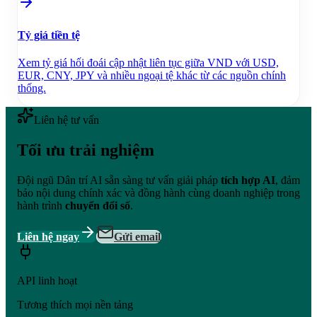
Tỷ giá tiền tệ
Xem tỷ giá hối đoái cập nhật liên tục giữa VND với USD,
EUR, CNY, JPY và nhiều ngoại tệ khác từ các nguồn chính
thống.
Liên hệ tư vấn
Tối ưu trải nghiệm
Đội ngũ Dân trí AI sẵn sàng tư vấn giải pháp
tích hợp AI
, đảm
bảo nội dung chính xác và đồng hành cùng doanh nghiệp trong
hành trình
chuyển đổi số
.
Liên hệ ngay
Gửi email
API linh hoạt
Tương thích mọi nền tảng