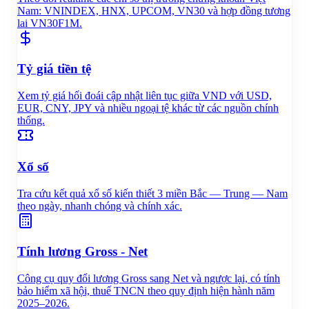
Nam: VNINDEX, HNX, UPCOM, VN30 và hợp đồng tương
lai VN30F1M.
Tỷ giá tiền tệ
Xem tỷ giá hối đoái cập nhật liên tục giữa VND với USD,
EUR, CNY, JPY và nhiều ngoại tệ khác từ các nguồn chính
thống.
Xổ số
Tra cứu kết quả xổ số kiến thiết 3 miền Bắc — Trung — Nam
theo ngày, nhanh chóng và chính xác.
Tính lương Gross - Net
Công cụ quy đổi lương Gross sang Net và ngược lại, có tính
bảo hiểm xã hội, thuế TNCN theo quy định hiện hành năm
2025–2026.