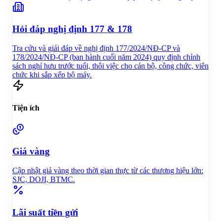
Hỏi đáp nghị định 177 & 178
Tra cứu và giải đáp về nghị định 177/2024/NĐ-CP và
178/2024/NĐ-CP (ban hành cuối năm 2024) quy định chính
sách nghỉ hưu trước tuổi, thôi việc cho cán bộ, công chức, viên
chức khi sắp xếp bộ máy.
Tiện ích
Giá vàng
Cập nhật giá vàng theo thời gian thực từ các thương hiệu lớn:
SJC, DOJI, BTMC.
Lãi suất tiền gửi